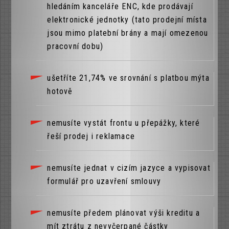
hledáním kanceláře ENC, kde prodávají
elektronické jednotky (tato prodejní místa
jsou mimo platební brány a mají omezenou
pracovní dobu)
ušetříte 21,74% ve srovnání s platbou mýta
hotově
nemusíte vystát frontu u přepážky, které
řeší prodej i reklamace
nemusíte jednat v cizím jazyce a vypisovat
formulář pro uzavření smlouvy
nemusíte předem plánovat výši kreditu a
mít ztrátu z nevyčerpané částky