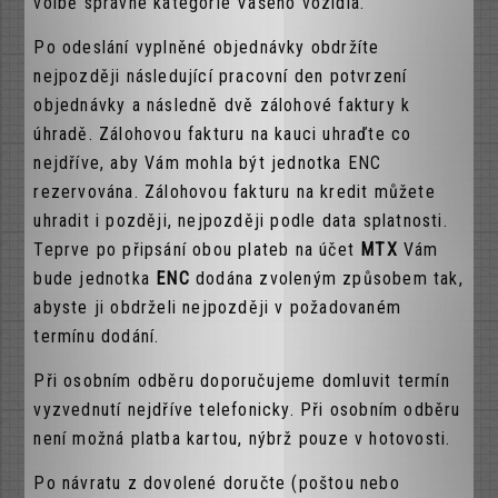
volbě správné kategorie Vašeho vozidla.
Po odeslání vyplněné objednávky obdržíte
nejpozději následující pracovní den potvrzení
objednávky a následně dvě zálohové faktury k
úhradě. Zálohovou fakturu na kauci uhraďte co
nejdříve, aby Vám mohla být jednotka ENC
rezervována. Zálohovou fakturu na kredit můžete
uhradit i později, nejpozději podle data splatnosti.
Teprve po připsání obou plateb na účet
MTX
Vám
bude jednotka
ENC
dodána zvoleným způsobem tak,
abyste ji obdrželi nejpozději v požadovaném
termínu dodání.
Při osobním odběru doporučujeme domluvit termín
vyzvednutí nejdříve telefonicky. Při osobním odběru
není možná platba kartou, nýbrž pouze v hotovosti.
Po návratu z dovolené doručte (poštou nebo