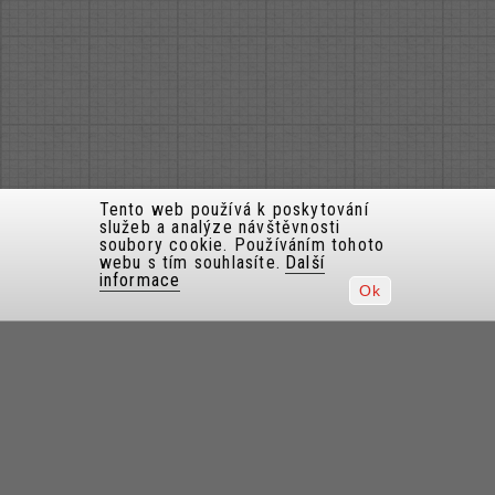
Tento web používá k poskytování
služeb a analýze návštěvnosti
soubory cookie. Používáním tohoto
webu s tím souhlasíte.
Další
informace
Ok
FAQ / často kladené dotazy
Všeobecné obchodní podmínky
Obchodní podmínky pro prodej dálničních kuponů
Obchodní podmínky pro prodej elektronických dálničních známek
Obchodní podmínky / Nájemní smlouva pro zapůjčení
elektronických mýtných jednotek
Obchodní podmínky pro prodej dárkových poukazů