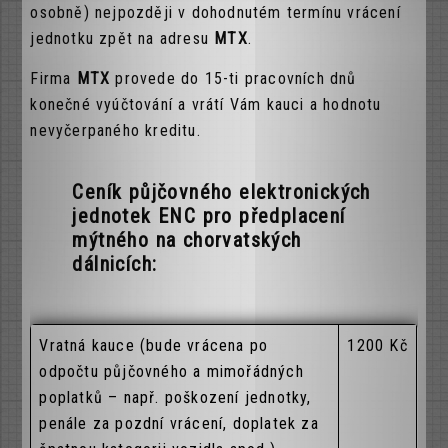
osobně) nejpozději v dohodnutém termínu vrácení
jednotku zpět na adresu
MTX
.
Firma
MTX
provede do 15-ti pracovních dnů
konečné vyúčtování a vrátí Vám kauci a hodnotu
nevyčerpaného kreditu.
Ceník půjčovného elektronických
jednotek ENC pro předplacení
mýtného na chorvatských
dálnicích:
Vratná kauce (bude vrácena po
1200 Kč
odpočtu půjčovného a mimořádných
poplatků – např. poškození jednotky,
penále za pozdní vrácení, doplatek za