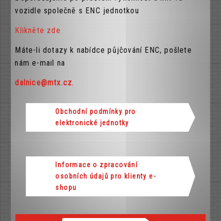
vozidle společně s ENC jednotkou
Klikněte zde
Máte-li dotazy k nabídce půjčování ENC, pošlete
nám e-mail na
dalnice@mtx.cz
.
Obchodní podmínky pro
elektronické jednotky
Informace o zpracování
osobních údajů pro klienty e-
shopu