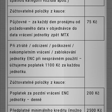
špatnou kategorii vozidla apod.)
Zúčtovatelné položky z kauce:
Půjčovné – za každý den pronájmu od
75 Kč
požadovaného data v objednávce do
data vrácení jednotky zpět MTX
Při ztrátě / odcizení / poškození /
nekompletním vrácení / zablokování
jednotky ENC při nesprávném použití –
účtujeme poplatek 1100 Kč za každou
jednotku.
Zúčtovatelné položky z kauce:
Poplatek za pozdní vrácení ENC
200 Kč
jednotky – denně
Předplatné minimálního kreditu (možno
2500 Kč