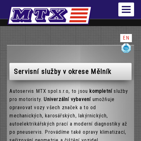
EN
Servisní služby v okrese Mělník
Autoservis MTX spol.s.r.o, to jsou
kompletní
služby
pro motoristy.
Univerzální
vybavení
umožňuje
opravovat vozy všech značek a to od
mechanických, karosářských, lakýrnických,
autoelektrikářských prací a moderní diagnostiky až
po pneuservis. Provádíme také opravy klimatizací,
seřizování geometrie a čištění vozidel.