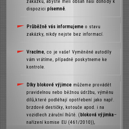
zakázku, abyste měli obsah naší dohody k
dispozici
písemně
.
Průběžně vás informujeme
o stavu
zakázky, nikdy nejste bez informací.
Vracíme
, co je vaše! Vyměněné autodíly
vám vrátíme, případně poskytneme ke
kontrole.
Díky blokové výjimce
můžeme provádět
pravidelnou nebo běžnou údržbu, výměnu
dílů,které podléhají opotřebení jako např.
brzdové destičky, kotouče apod. i na
vozidlech záruční lhůtě. (
bloková výjimka
–
nařízení komise EU (461/2010)),