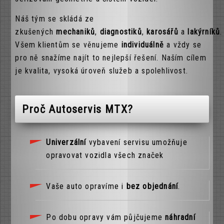
Náš tým se skládá ze
zkušených
mechaniků
,
diagnostiků
,
karosářů
a
lakýrníků
.
Všem klientům se věnujeme
individuálně
a vždy se
pro ně snažíme najít to nejlepší řešení. Naším cílem
je kvalita, vysoká úroveň služeb a spolehlivost.
Proč Autoservis MTX?
Univerzální
vybavení servisu umožňuje
opravovat vozidla všech značek
Vaše auto opravíme i
bez objednání
.
Po dobu opravy vám půjčujeme
náhradní