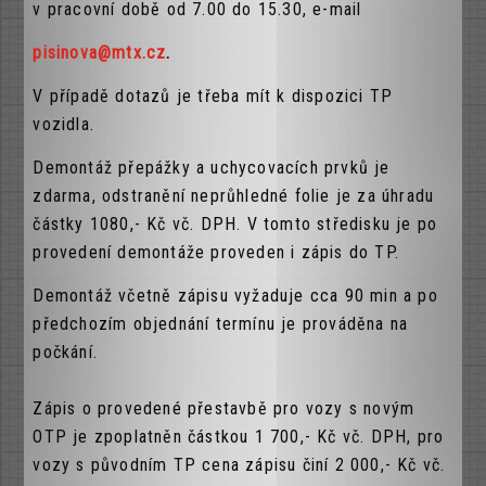
v pracovní době od 7.00 do 15.30, e-mail
pisinova@mtx.cz
.
V případě dotazů je třeba mít k dispozici TP
vozidla.
Demontáž přepážky a uchycovacích prvků je
zdarma, odstranění neprůhledné folie je za úhradu
částky 1080,- Kč vč. DPH. V tomto středisku je po
provedení demontáže proveden i zápis do TP.
Demontáž včetně zápisu vyžaduje cca 90 min a po
předchozím objednání termínu je prováděna na
počkání.
Zápis o provedené přestavbě pro vozy s novým
OTP je zpoplatněn částkou 1 700,- Kč vč. DPH, pro
vozy s původním TP cena zápisu činí 2 000,- Kč vč.