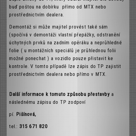
buď poštou na dobírku přímo od MTX nebo
prostřednictvím dealera.
Demontáž si může majitel provést také sám
(spočívá v demontáži vlastní přepážky, odstranění
úchytných prvků na zadním opěráku a neprůhledné
folie ( u montážních speciálů je průhlednou folii
možné ponechat ) a vozidlo pouze přistavit ke
kontrole. V tomto případě lze zápis do TP zajistit
prostřednictvím dealera nebo přímo v MTX.
Další informace k tomuto způsobu přestavby
a
následnému zápisu do TP zodpoví
pí.
Pišínová,
tel.:
315 671 820