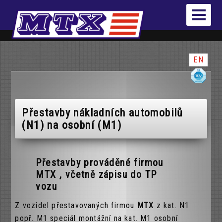
EN
Přestavby nákladních automobilů
(N1) na osobní (M1)
Přestavby prováděné firmou
MTX , včetně zápisu do TP
vozu
Z vozidel přestavovaných firmou
MTX
z kat. N1
popř. M1 speciál montážní na kat. M1 osobní