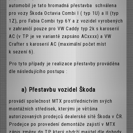
automobil je tato hromadná přestavba schválena
pro vozy Škoda Octavia Combi I ( typ 1U) a II (typ
1Z), pro Fabia Combi typ 6Y a z vozidel vyrobených
v zahraničí pouze pro VW Caddy typ 2k s karoserií
AC (v TP je ve variantě zapsáno ACxxxx) a VW
Crafter s karoserií AC (maximální počet míst
k sezení 6).
Pro tyto případy je realizace přestavby prováděna
dle následujícího postupu :
a)
Přestavbu vozidel Škoda
provádí společnost MTX prostřednictvím svých
montážních středisek, kterými je většina
autorizovaných prodejců dealerské sítě Škoda v ČR.
Prodejce po provedení demontáže zajistí v MTX
zápis změny do TP, který obdrží majitel dle dohody