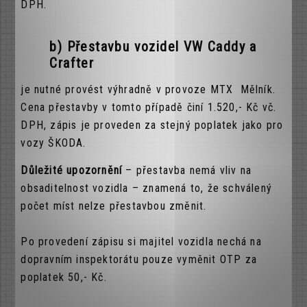
DPH.
b) Přestavbu vozidel VW Caddy a
Crafter
je nutné provést výhradně v provoze MTX Mělník.
Cena přestavby v tomto případě činí 1.520,- Kč vč.
DPH, zápis je proveden za stejný poplatek jako pro
vozy ŠKODA.
Důležité upozornění
– přestavba nemá vliv na
obsaditelnost vozidla – znamená to, že schválený
počet míst nelze přestavbou změnit.
Po provedení zápisu si majitel vozidla nechá na
dopravním inspektorátu pouze vyměnit OTP za
poplatek 50,- Kč.