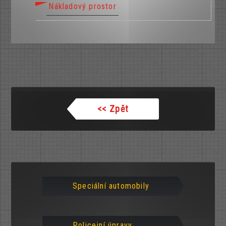
Nákladový prostor
<<
Zpět
Speciální automobily
Policejní úpravy